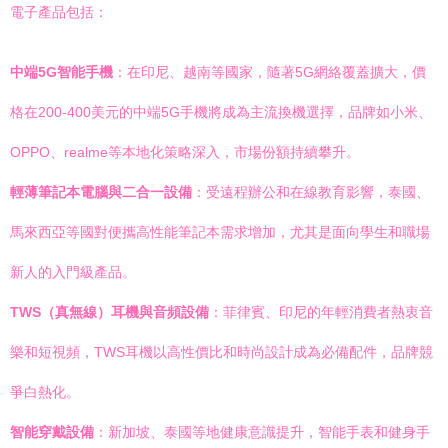
電子產品包括：
中端5G智能手機
：在印尼、越南等國家，隨著5G網絡覆蓋擴大，價
格在200-400美元的中端5G手機將成為主流換機選擇，品牌如小米、
OPPO、realme等本地化策略深入，市場份額持續攀升。
輕薄筆記本電腦與二合一設備
：受遠程辦公和在線教育影響，泰國、
馬來西亞等國對便攜高性能筆記本需求增加，尤其是面向學生和職場
新人的入門級產品。
TWS（真無線）耳機與音頻設備
：菲律賓、印尼的年輕消費者熱衷音
樂和短視頻，TWS耳機以高性價比和時尚設計成為必備配件，品牌競
爭白熱化。
智能穿戴設備
：新加坡、泰國等地健康意識提升，智能手表和健身手