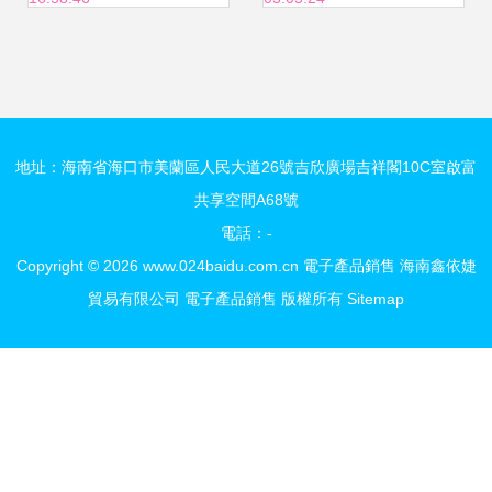
報警器的市場機遇
1187191）
地址：海南省海口市美蘭區人民大道26號吉欣廣場吉祥閣10C室啟富
共享空間A68號
電話：-
Copyright © 2026
www.024baidu.com.cn
電子產品銷售
海南鑫依婕
貿易有限公司
電子產品銷售
版權所有
Sitemap