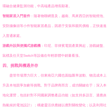
環融合健康監測功能，中高端產品增長顯著。
智能家居入門套件
：隨著物聯網普及，越南、馬來西亞的智能燈泡、
安防攝像頭等小件智能家居產品，因易于安裝和親民價格，正快速進
入普通家庭。
游戲外設與便攜式游戲機
：印尼、菲律賓電競產業興起，游戲鍵盤、
鼠標及任天堂Switch等設備在年輕群體中銷量看漲。
四、挑戰與機遇并存
盡管市場潛力巨大，但東南亞六國也面臨匯率波動、物流成本上
升及本地競爭加劇等挑戰。對于品牌商而言，成功關鍵在于：深入本
地化運營，包括針對不同國家調整產品功能（如支持多語言、適應炎
熱氣候的電池設計）；構建靈活供應鏈以應對關稅變化；以及利用社