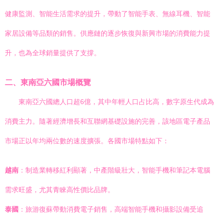
健康監測、智能生活需求的提升，帶動了智能手表、無線耳機、智能
家居設備等品類的銷售。供應鏈的逐步恢復與新興市場的消費能力提
升，也為全球銷量提供了支撐。
二、東南亞六國市場概覽
東南亞六國總人口超6億，其中年輕人口占比高，數字原生代成為
消費主力。隨著經濟增長和互聯網基礎設施的完善，該地區電子產品
市場正以年均兩位數的速度擴張。各國市場特點如下：
越南
：制造業轉移紅利顯著，中產階級壯大，智能手機和筆記本電腦
需求旺盛，尤其青睞高性價比品牌。
泰國
：旅游復蘇帶動消費電子銷售，高端智能手機和攝影設備受追