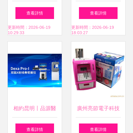
策略 以手機為核心
風頭正勁，2021年
查看詳情
查看詳情
的產品組合與市場
全球份額預計攀升
更新時間：2026-06-19
更新時間：2026-06-19
10:29:33
18:03:27
機遇
至9.8%
相約昆明丨品源醫
廣州亮節電子科技
療邀您共赴2019中
廣告促銷禮品與儀
查看詳情
查看詳情