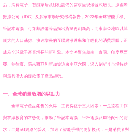
后，消費電子、智能家居及移動設備的需求呈現爆發式增長。據國際
數據公司（IDC）及多家市場研究機構報告，2023年全球智能手機、
筆記本電腦、可穿戴設備等品類出貨量再創新高，而東南亞地區以其
龐大的人口基數、快速增長的互聯網滲透率和年輕化的消費群體，正
成為全球電子產業增長的新引擎。本文將聚焦越南、泰國、印度尼西
亞、菲律賓、馬來西亞和新加坡這東南亞六國，深入剖析其市場特點
與最具潛力的爆款電子產品趨勢。
一、全球銷量激增的驅動力
全球電子產品銷售的火爆，主要得益于三大因素：一是遠程工作
與在線教育的常態化，推動了筆記本電腦、平板電腦及周邊配件的需
求；二是5G網絡的普及，加速了智能手機的更新換代；三是消費者對